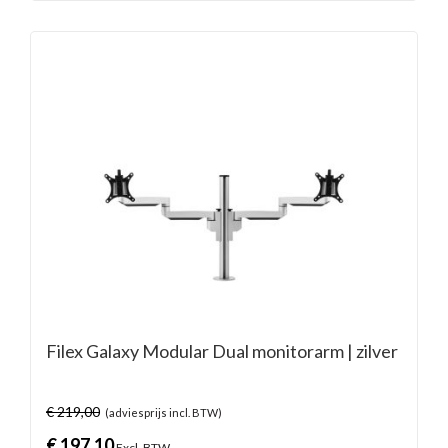
Filex Galaxy Modular Dual monitorarm | zilver
€
219,00
(adviesprijs incl. BTW)
€
197,10
Excl. BTW