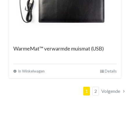
WarmeMat™ verwarmde muismat (USB)
In Winkelwagen
Details
1
2
Volgende