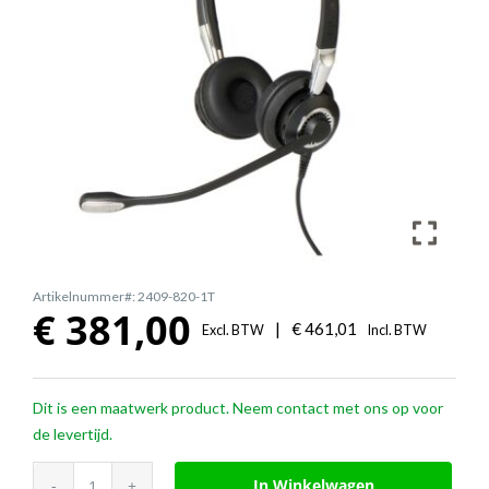
Artikelnummer#: 2409-820-1T
€
381,00
|
€
461,01
Excl. BTW
Incl. BTW
Dit is een maatwerk product. Neem contact met ons op voor
de levertijd.
Jabra
In Winkelwagen