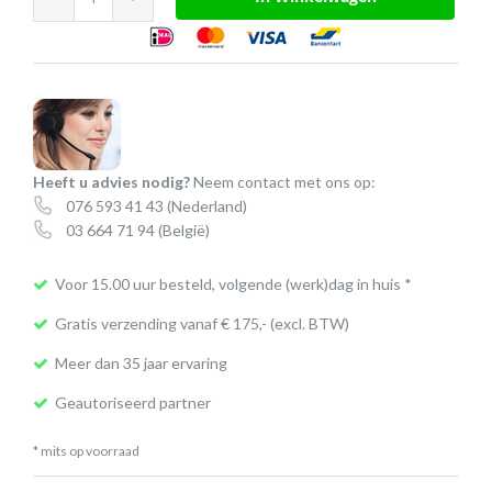
BIZ
2400
duo
|
1
ringleiding
Heeft u advies nodig?
Neem contact met ons op:
aantal
076 593 41 43
(Nederland)
03 664 71 94
(België)
Voor 15.00 uur besteld, volgende (werk)dag in huis *
Gratis verzending vanaf € 175,- (excl. BTW)
Meer dan 35 jaar ervaring
Geautoriseerd partner
* mits op voorraad