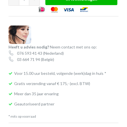
BIZ
2400
duo
|
2
ringleidingen
Heeft u advies nodig?
Neem contact met ons op:
aantal
076 593 41 43
(Nederland)
03 664 71 94
(België)
Voor 15.00 uur besteld, volgende (werk)dag in huis *
Gratis verzending vanaf € 175,- (excl. BTW)
Meer dan 35 jaar ervaring
Geautoriseerd partner
* mits op voorraad