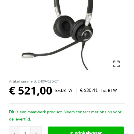
Artikelnummer#: 2409-820-2T
€
521,00
|
€
630,41
Excl. BTW
Incl. BTW
Dit is een maatwerk product. Neem contact met ons op voor
de levertijd.
Jabra
In Winkelwagen