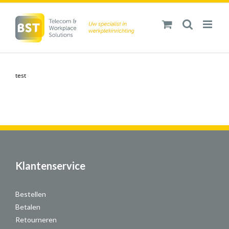
Ga
naar
inhoud
test
Klantenservice
Bestellen
Betalen
Retourneren